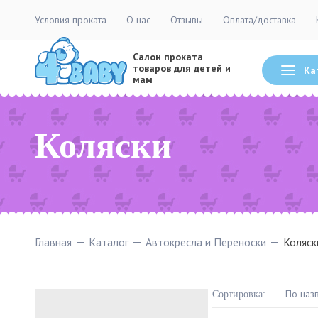
Условия проката
О нас
Отзывы
Оплата/доставка
Салон проката
товаров для детей и
Ка
мам
Коляски
Главная
Каталог
Автокресла и Переноски
Коляск
По наз
Сортировка:
Товары