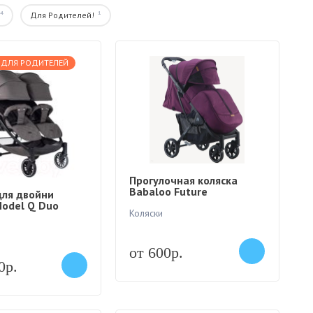
4
1
Для Родителей!
 ДЛЯ РОДИТЕЛЕЙ
Прогулочная коляска
Babaloo Future
для двойни
odel Q Duo
Коляски
от 600р.
0р.