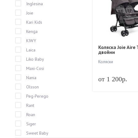
Inglesina
Joie
Kari Kids
Kenga
KIWY
Коляска Joie Aire
Laica
двойни
Liko Baby
Коляски
Maxi-Cosi
Nania
от 1 200р.
Olsson
Peg-Perego
Rant
Roan
Siger
Sweet Baby