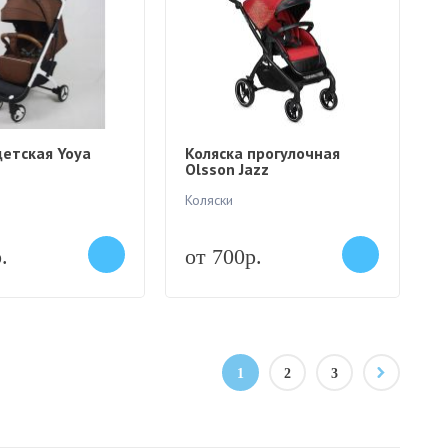
детская Yoya
Коляска прогулочная
Olsson Jazz
Коляски
.
от 700р.
1
2
3