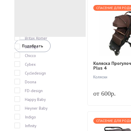
Baby Care
СПАСЕНИЕ ДЛЯ РОД
BabyBjorn
Babyton
Brevi
Britax Romer
Bubago
Chicco
Коляска Прогулоч
Cybex
Plus 4
Cycledesign
Коляски
Doona
FD-design
от 600р.
Happy Baby
Heyner Baby
Indigo
СПАСЕНИЕ ДЛЯ РОД
Infinity