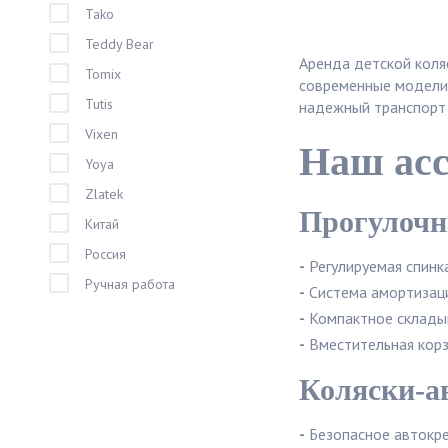
Tako
Teddy Bear
Аренда детской коля
Tomix
современные модели 
Tutis
надежный транспорт 
Vixen
Наш ас
Yoya
Zlatek
Прогулочны
Китай
Россия
-
Регулируемая спинк
Ручная работа
-
Система амортизац
-
Компактное складыв
-
Вместительная корз
Коляски-ав
-
Безопасное автокре