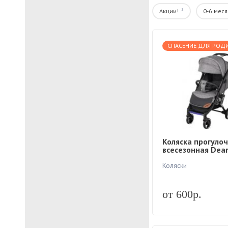
Коляски
1
Акции!
0-6 мес
Автокресла-автолюльки
Рюкзаки-кенгуру
Велокресло
СПАСЕНИЕ ДЛЯ РОД
Лежак для авиаперелетов
Ж/Д манежи
Фильтры
Цена, р.
Коляска прогуло
всесезонная Dear
от
до
Plus
Коляски
Бренды
от 600р.
ABC Design
Ailebebe