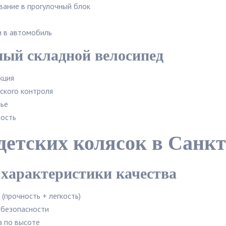
ание в прогулочный блок
 в автомобиль
ный складной велосипед
кция
ского контроля
ье
ость
детских колясок в Санкт
характеристики качества
(прочность + легкость)
 безопасности
а по высоте