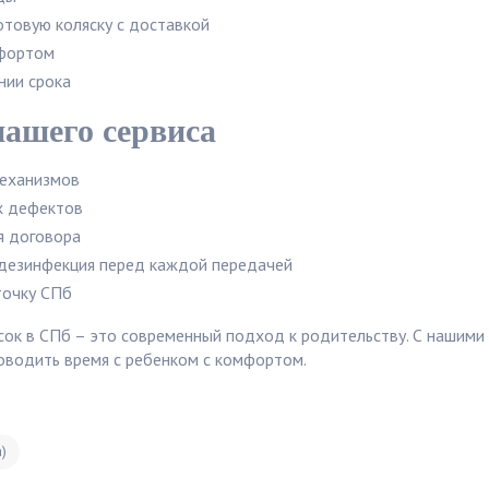
отовую коляску с доставкой
мфортом
нии срока
нашего сервиса
механизмов
х дефектов
я договора
дезинфекция перед каждой передачей
точку СПб
сок в СПб – это современный подход к родительству. С нашими 
оводить время с ребенком с комфортом.
)