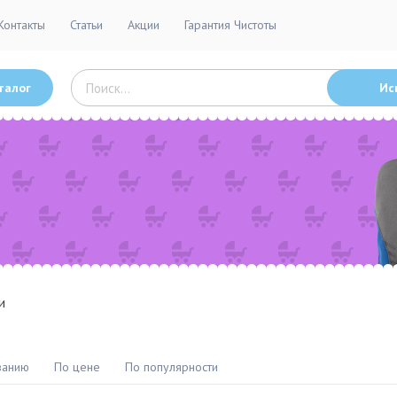
Контакты
Статьи
Акции
Гарантия Чистоты
талог
Ис
и
ванию
По цене
По популярности