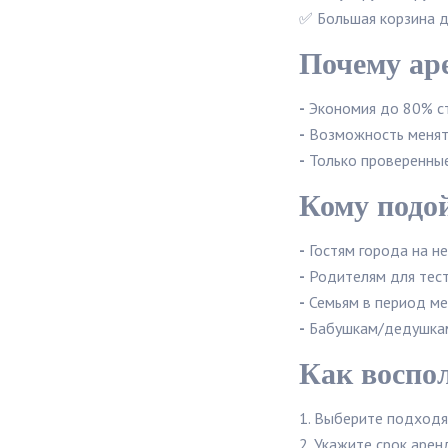
✅ Большая корзина 
Почему ар
-
Экономия до 80% сто
-
Возможность менять
-
Только проверенные
Кому подой
-
Гостям города на н
-
Родителям для тест
-
Семьям в период ме
-
Бабушкам/дедушкам
Как воспо
Выберите подходя
Укажите срок арен