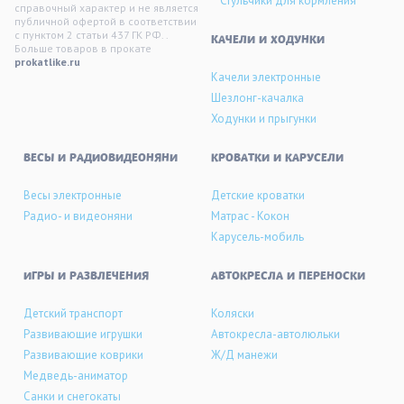
Стульчики для кормления
справочный характер и не является
публичной офертой в соответствии
с пунктом 2 статьи 437 ГК РФ. .
KАЧЕЛИ И ХОДУНКИ
Больше товаров в прокате
prokatlike.ru
Качели электронные
Шезлонг-качалка
Ходунки и прыгунки
ВЕСЫ И РАДИОВИДЕОНЯНИ
КРОВАТКИ И КАРУСЕЛИ
Весы электронные
Детские кроватки
Радио- и видеоняни
Матрас - Кокон
Карусель-мобиль
ИГРЫ И РАЗВЛЕЧЕНИЯ
АВТОКРЕСЛА И ПЕРЕНОСКИ
Детский транспорт
Коляски
Развивающие игрушки
Автокресла-автолюльки
Развивающие коврики
Ж/Д манежи
Медведь-аниматор
Санки и снегокаты