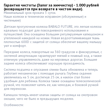
Гарантия чистоты (Залог за химчистку) - 1.000 рублей 
(возвращается при возврате в чистом виде).
Минимальный срок проката 3 суток.
Наши коляски в технически исправном (обслуженные) и
чистенькие)
Детская прогулочная коляска BABALO FUTURE, это легкая коляска
идеально подходит для повседневного использования и
путешествий. Она оснащена большим регулируемым капюшоном и
утепленной накидкой на ножки. Новая водоотталкивающая ткань
плотностью 600D с защитой от солнца обеспечит вашему малышу
уют и комфорт.
Передние колеса, поворотные на 360 градусов и фиксируемые, с
системой амортизации гарантируют мягкий и плавный ход, а также
отличную управляемость даже на неровных дорогах. Большие
задние колеса обеспечивают хорошую проходимость.
Система подъема и опускания спинки была обновлена и теперь
работает механически с помощью рычага. Глубина сидения
увеличилась на 5 см, достигнув 25 см, а наклон стал более
удобным для ребенка. Коляска также оснащена телескопической
ручкой, что позволяет катить ее, как чемодан, и боковой ручкой
для переноски.
Капюшон теперь имеет клапан защиты от солнца на смотровом
окошке, чего не было в предыдущих моделях.
Особенности: