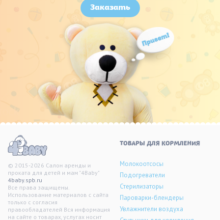
Заказать
ТОВАРЫ ДЛЯ КОРМЛЕНИЯ
Молокоотсосы
© 2015-2026 Салон аренды и
проката для детей и мам "4Baby"
Подогреватели
4baby.spb.ru
Стерилизаторы
Все права защищены.
Использование материалов с сайта
Пароварки-блендеры
только с согласия
Увлажнители воздуха
правообладателей Вся информация
на сайте о товарах, услугах носит