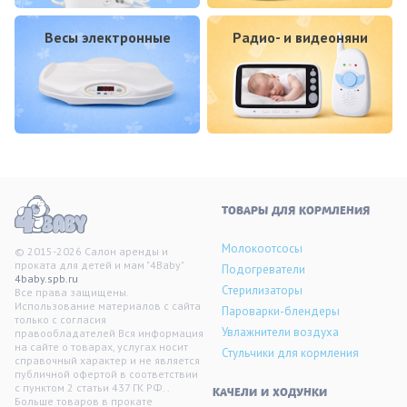
Весы электронные
Радио- и видеоняни
ТОВАРЫ ДЛЯ КОРМЛЕНИЯ
Молокоотсосы
© 2015-2026 Салон аренды и
проката для детей и мам "4Baby"
Подогреватели
4baby.spb.ru
Стерилизаторы
Все права защищены.
Использование материалов с сайта
Пароварки-блендеры
только с согласия
Увлажнители воздуха
правообладателей Вся информация
на сайте о товарах, услугах носит
Стульчики для кормления
справочный характер и не является
публичной офертой в соответствии
с пунктом 2 статьи 437 ГК РФ. .
KАЧЕЛИ И ХОДУНКИ
Больше товаров в прокате