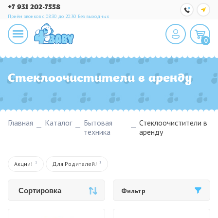
+7 931 202-7558
Приём звонков с 08:30 до 20:30
Без выходных
0
Стеклоочистители в аренду
Главная
Каталог
Бытовая
Стеклоочистители в
техника
аренду
1
1
Акции!
Для Родителей!
Сортировка
Фильтр