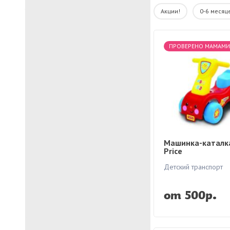
Детский транспорт
Акции!
0-6 месяц
Развивающие игрушки
Развивающие коврики
Медведь-аниматор
ПРОВЕРЕНО МАМАМИ
Санки и снегокаты
Фильтры
Цена, р.
Машинка-каталка
от
до
Price
Детский транспорт
Бренды
Baby Go
от 500р.
Chicco
Doona