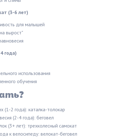
г и спины
ат (3-6 лет)
ивость для малышей
на вырост"
равновесия
4 года)
ельного использования
енного обучения
рать?
х (1-2 года): каталка-толокар
весия (2-4 года): беговел
лок (3+ лет): трехколесный самокат
ода к велосипеду: велокат-беговел