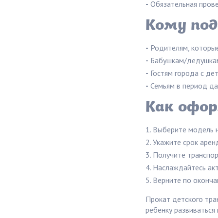
-
Обязательная прове
Кому под
-
Родителям, которые
-
Бабушкам/дедушкам
-
Гостям города с де
-
Семьям в период да
Как офор
Выберите модель н
Укажите срок арен
Получите транспор
Наслаждайтесь ак
Верните по оконча
Прокат детского тра
ребенку развиваться