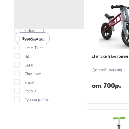
FirstBike
Fisher Price
GT
KiddieLand
Leader Kids
Little Tikes
Детский Беговел 
Nika
Safari
Детский транспорт
Tiny Love
Китай
от 700р.
Россия
Ручная работа