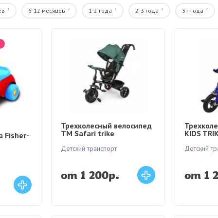
1
2
8
8
7
ев
6-12 месяцев
1-2 года
2-3 года
3+ года
Трехколесный велосипед
Трехколе
ТМ Safari trike
KIDS TRI
 Fisher-
Детский транспорт
Детский тр
от 1 200р.
от 1 