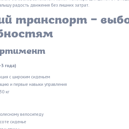
алышу радость движения без лишних затрат.
й транспорт – выбо
бностям
ортимент
-3 года)
кция с широким сиденьем
цию и первые навыки управления
30 кг
олесному велосипеду
соте сиденье