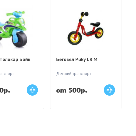
толокар Байк
Беговел Puky LR M
анспорт
Детский транспорт
0р.
от 500р.