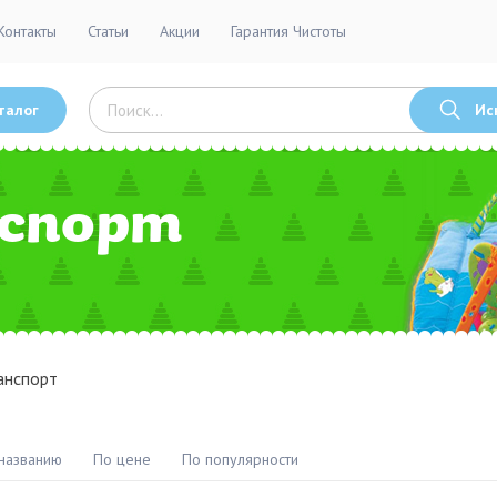
Контакты
Статьи
Акции
Гарантия Чистоты
талог
Ис
спорт
анспорт
названию
По цене
По популярности