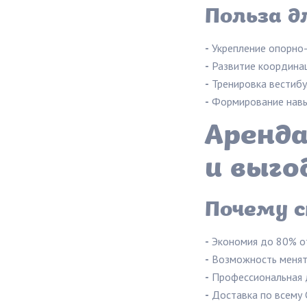
Польза д
-
Укрепление опорно-
-
Развитие координац
-
Тренировка вестибу
-
Формирование навы
Аренда
и выго
Почему 
-
Экономия до 80% от
-
Возможность менять
-
Профессиональная 
-
Доставка по всему 