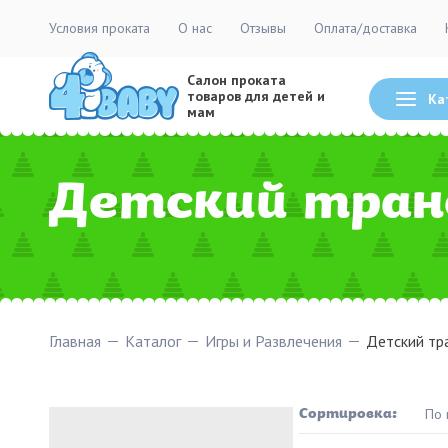
Условия проката
О нас
Отзывы
Оплата/доставка
Салон проката
товаров для детей и
Ка
мам
Детский тран
Главная
Каталог
Игры и Развлечения
Детский тр
Товары
Сортировка:
По 