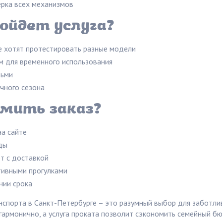
рка всех механизмов
ойдет услуга?
 хотят протестировать разные модели
 для временного использования
тьми
чного сезона
мить заказ?
а сайте
ды
т с доставкой
тивными прогулками
нии срока
нспорта в Санкт-Петербурге – это разумный выбор для заботл
 гармонично, а услуга проката позволит сэкономить семейный б