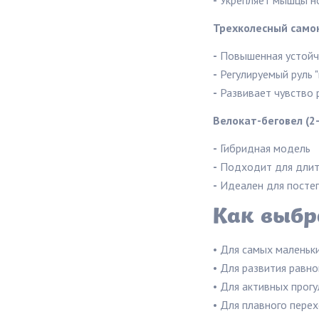
-
Укрепляет мышцы но
Трехколесный самок
-
Повышенная устойч
-
Регулируемый руль "
-
Развивает чувство 
Велокат-беговел (2-
-
Гибридная модель
-
Подходит для длит
-
Идеален для постеп
Как выб
• Для самых маленьки
• Для развития равно
• Для активных прогу
• Для плавного перех