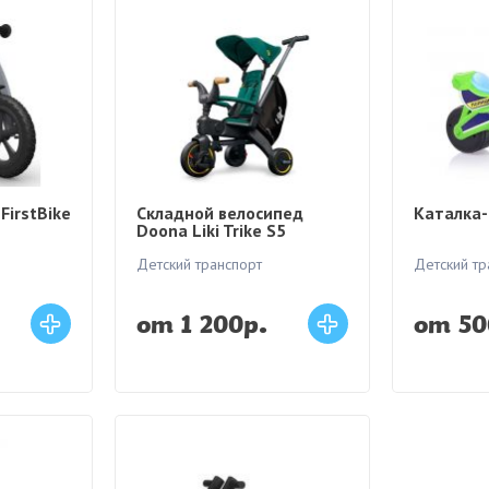
FirstBike
Складной велосипед
Каталка-
Doona Liki Trike S5
Детский транспорт
Детский тр
от 1 200р.
от 50