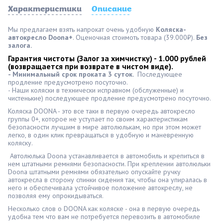
Характеристики
Описание
Мы предлагаем взять напрокат очень удобную
Коляска-
автокресло Doona+
. Оценочная стоимоть товара (39.000₽).
Без
залога.
Гарантия чистоты (Залог за химчистку) - 1.000 рублей 
(возвращается при возврате в чистом виде).
- Минимальный срок проката 3 суток.
Последующее
продление предусмотрено посуточно.
- Наши коляски в технически исправном (обслуженные) и
чистенькие) последующее продление предусмотрено посуточно.
Коляска DOONA - это все таки в первую очередь автокресло
группы 0+, которое не уступает по своим характеристикам
безопасности лучшим в мире автолюлькам, но при этом может
легко, в один клик превращаться в удобную и маневренную
коляску.
Автолюлька Doona устанавливается в автомобиль и крепиться в
нем штатными ремнями безопасности. При креплении автолюльки
Doona штатными ремнями обязательно опускайте ручку
автокресла в сторону спинки сидения так, чтобы она упиралась в
него и обеспечивала устойчивое положение автокреслу, не
позволяя ему опрокидываться.
Несколько слов о DOONA как коляске - она в первую очередь
удобна тем что вам не потребуется перевозить в автомобиле