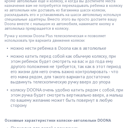
кроме автолюльки еще и коляску, и когда вы достигнете места
назначения вам не потребуется перекладывать ребенка в коляску
из автолюльки или доставать из багажника шасси коляски,
раскладывать его и устанавливать на шасси автолюльку используя
специальные адаптеры. Вместо этого вы просто достаете вашу
Doona вместе с малышом из автомобиля, нажимаете кнопку и
автолюлька превращается в коляску.
Ручка у коляски Doona Plus телескопическая и позволяет
использовать три варианта движения коляски:
можно нести ребенка в Doona как в автолюльке
можно катить перед собой как обычную коляску, при
этом ребенок будет смотреть на вас и до года ему
другого положения не требуется, так как в этот период
его жизни для него очень важно контролировать - что
его мама рядом, для такого варианта достаточно
выдвинуть телескопическую ручку вверх до упора
коляску DOONA очень удобно катить рядом с собой, при
этом ручка будет смотреть вертикально вверх, а малыш
по вашему желанию может быть повернут в любую
сторону
Основные характеристики коляски-автолюльки DOONA
Подходит для детей с рождения;