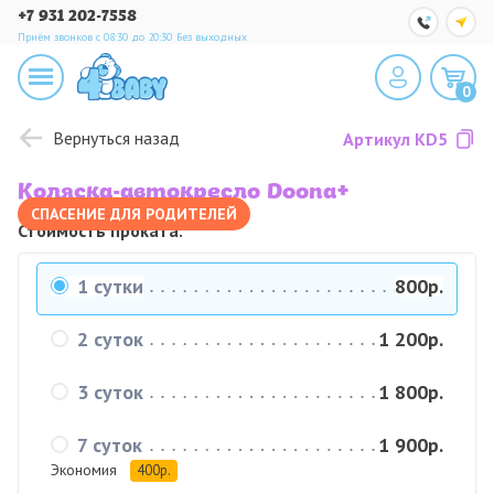
+7 931 202-7558
Приём звонков с 08:30 до 20:30
Без выходных
0
Вернуться назад
Артикул
KD5
Коляска-автокресло Doona+
СПАСЕНИЕ ДЛЯ РОДИТЕЛЕЙ
Стоимость проката:
1 сутки
800р.
2 суток
1 200р.
3 суток
1 800р.
7 суток
1 900р.
Экономия
400р.