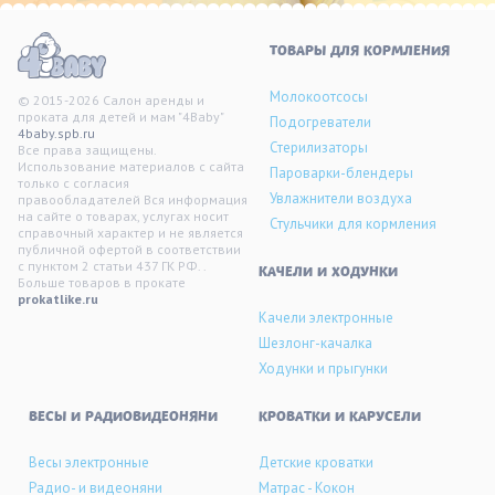
ТОВАРЫ ДЛЯ КОРМЛЕНИЯ
Молокоотсосы
© 2015-2026 Салон аренды и
проката для детей и мам "4Baby"
Подогреватели
4baby.spb.ru
Стерилизаторы
Все права защищены.
Использование материалов с сайта
Пароварки-блендеры
только с согласия
Увлажнители воздуха
правообладателей Вся информация
на сайте о товарах, услугах носит
Стульчики для кормления
справочный характер и не является
публичной офертой в соответствии
с пунктом 2 статьи 437 ГК РФ. .
KАЧЕЛИ И ХОДУНКИ
Больше товаров в прокате
prokatlike.ru
Качели электронные
Шезлонг-качалка
Ходунки и прыгунки
ВЕСЫ И РАДИОВИДЕОНЯНИ
КРОВАТКИ И КАРУСЕЛИ
Весы электронные
Детские кроватки
Радио- и видеоняни
Матрас - Кокон