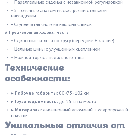
-
Параллельные сиденья с независимой регулировкой
-
5-точечные анатомические ремни с мягкими
накладками
-
Ступенчатая система наклона спинок
3. Прецизионная ходовая часть
-
Сдвоенные колеса по кругу (передние + задние)
-
Цельные шины с улучшенным сцеплением
-
Ножной тормоз педального типа
Технические
особенности:
▸
Рабочие габариты
: 80×75×102 см
▸
Грузоподъемность
: до 15 кг на место
▸
Материалы
: авиационный алюминий + ударопрочный
пластик
Уникальные отличия от