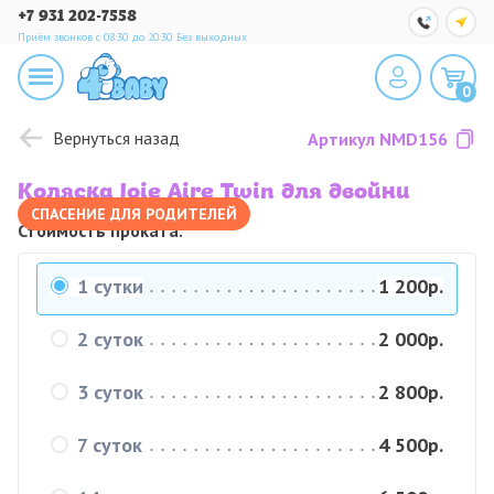
+7 931 202-7558
Приём звонков с 08:30 до 20:30
Без выходных
0
Вернуться назад
Артикул
NMD156
Коляска Joie Aire Twin для двойни
СПАСЕНИЕ ДЛЯ РОДИТЕЛЕЙ
Стоимость проката:
1 сутки
1 200р.
2 суток
2 000р.
3 суток
2 800р.
7 суток
4 500р.