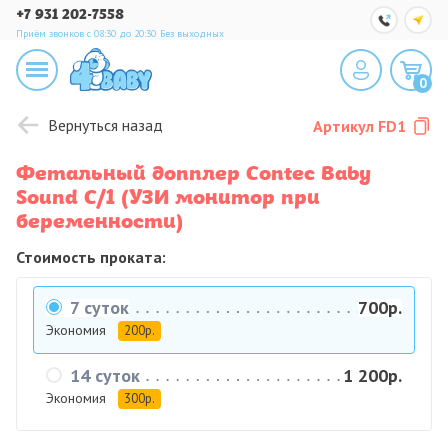
+7 931 202-7558
Приём звонков с 08:30 до 20:30
Без выходных
0
Вернуться назад
Артикул
FD1
Фетальный допплер Contec Baby
Sound C/1 (УЗИ монитор при
беременности)
Стоимость проката:
7 суток
700р.
Экономия
200р.
14 суток
1 200р.
Экономия
300р.