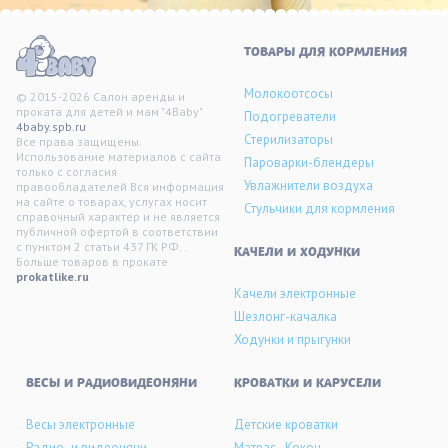
ТОВАРЫ ДЛЯ КОРМЛЕНИЯ
Молокоотсосы
© 2015-2026 Салон аренды и
проката для детей и мам "4Baby"
Подогреватели
4baby.spb.ru
Стерилизаторы
Все права защищены.
Использование материалов с сайта
Пароварки-блендеры
только с согласия
Увлажнители воздуха
правообладателей Вся информация
на сайте о товарах, услугах носит
Стульчики для кормления
справочный характер и не является
публичной офертой в соответствии
с пунктом 2 статьи 437 ГК РФ. .
KАЧЕЛИ И ХОДУНКИ
Больше товаров в прокате
prokatlike.ru
Качели электронные
Шезлонг-качалка
Ходунки и прыгунки
ВЕСЫ И РАДИОВИДЕОНЯНИ
КРОВАТКИ И КАРУСЕЛИ
Весы электронные
Детские кроватки
Радио- и видеоняни
Матрас - Кокон