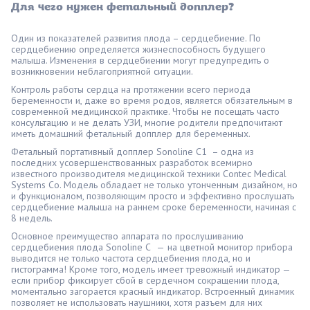
Для чего нужен фетальный допплер?
Один из показателей развития плода – сердцебиение. По
сердцебиению определяется жизнеспособность будущего
малыша. Изменения в сердцебиении могут предупредить о
возникновении неблагоприятной ситуации.
Контроль работы сердца на протяжении всего периода
беременности и, даже во время родов, является обязательным в
современной медицинской практике. Чтобы не посещать часто
консультацию и не делать УЗИ, многие родители предпочитают
иметь домашний фетальный допплер для беременных.
Фетальный портативный допплер Sonoline С1 – одна из
последних усовершенствованных разработок всемирно
известного производителя медицинской техники Contec Medical
Systems Co. Модель обладает не только утонченным дизайном, но
и функционалом, позволяющим просто и эффективно прослушать
сердцебиение малыша на раннем сроке беременности, начиная с
8 недель.
Основное преимущество аппарата по прослушиванию
сердцебиения плода Sonoline С
—
на цветной монитор прибора
выводится не только частота сердцебиения плода, но и
гистограмма! Кроме того, модель имеет тревожный индикатор —
если прибор фиксирует сбой в сердечном сокращении плода,
моментально загорается красный индикатор. Встроенный динамик
позволяет не использовать наушники, хотя разъем для них