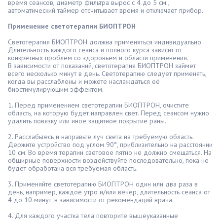
время сеансов, диаметр фильтра вырос с 4 до 5 см.,
автоматический таймер отсчитывает время и отключает прибор.
Применение светотерапии БИОПТРОН
Светотерапия БИОПТРОН должна применяться индивидуально.
Длительность каждого сеанса и полного курса зависит от
конкретных проблем со здоровьем и области применения.
В зависимости от показаний, светотерапия БИОПТРОН займет
всего несколько минут в день. Светотерапию следует применять,
когда вы расслаблены и можете наслаждаться её
биостимулирующим эффектом.
1. Перед применением светотерапии БИОПТРОН, очистите
область, на которую будет направлен свет. Перед сеансом нужно
удалить повязку или иное защитное покрытие раны.
2. Расслабьтесь и направьте луч света на требуемую область.
Держите устройство под углом 90°, приблизительно на расстоянии
10 см. Во время терапии световое пятно не должно смещаться. На
обширные поверхности воздействуйте последовательно, пока не
будет обработана вся требуемая область.
3. Применяйте светотерапию БИОПТРОН один или два раза в
день, например, каждое утро и/или вечер, длительность сеанса от
4 до 10 минут, в зависимости от рекомендаций врача.
4. Для каждого участка тела повторите вышеуказанные