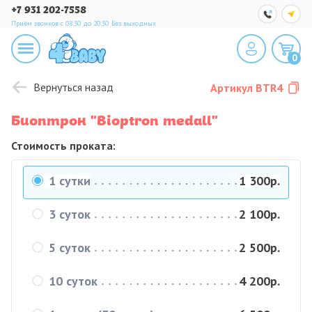
+7 931 202-7558
Приём звонков с 08:30 до 20:30
Без выходных
0
Вернуться назад
Артикул
BTR4
Биоптрон "Bioptron medall"
Стоимость проката:
1 сутки
1 300р.
3 суток
2 100р.
5 суток
2 500р.
10 суток
4 200р.