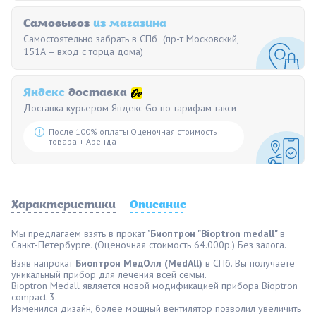
Самовывоз
из магазина
Самостоятельно забрать в СПб (пр-т Московский,
151А – вход с торца дома)
Яндекс
доставка
Доставка курьером Яндекс Go по тарифам такси
После 100% оплаты Оценочная стоимость
товара + Аренда
Характеристики
Описание
Мы предлагаем взять в прокат "
Биоптрон "Bioptron medall"
в
Санкт-Петербурге
.
(Оценочная стоимость 64.000р.) Без залога.
Взяв напрокат
Биоптрон МедОлл (MedAll)
в СПб. Вы получаете
уникальный прибор для лечения всей семьи.
Bioptron Medall является новой модификацией прибора Bioptron
compact 3.
Изменился дизайн, более мощный вентилятор позволил увеличить