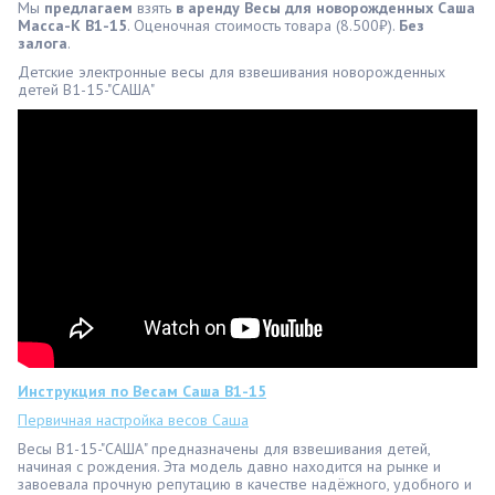
Мы
предлагаем
взять
в аренду Весы для новорожденных Саша
Масса-К В1-15
. Оценочная стоимость товара (8.500₽).
Без
залога
.
Детские электронные весы для взвешивания новорожденных
детей В1-15-"САША"
Инструкция по Весам Саша В1-15
Первичная настройка весов Саша
Весы В1-15-"САША" предназначены для взвешивания детей,
начиная с рождения. Эта модель давно находится на рынке и
завоевала прочную репутацию в качестве надёжного, удобного и