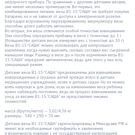
недорогого прибора. По сравнению с другими детскими весами,
они имеют несколько преимуществ. Во-первых, это
комбинированное питание: весы В1-15-"САША" не требуют покупки
батареек, но и не зависят от доступа к электрической розетке.
Благодаря встроенному перезаряжаемому аккумулятору весы
способны долго работать автономно.
Во-вторых, эти весы отличаются особой точностью взвешивания.
Они способны определить прибавку в весе с точностью до 1 г
(большинство детских весов измеряют вес с точностью до 10 г).
Весы В1-15-"САША" можно использовать для контрольного
кормления, когда нужно выяснить, сколько составил вес съеденной
малышом пищи. Разницу в весе до и после кормления весы В1-
15-"САША" определят автоматически, ведь для этого у них есть
специальный режим.
Детские весы В1-15-"САША" предназначены для взвешивания
новорожденных и грудных детей прежде всего в детских
медицинских учреждениях, яслях и детских садах. Но их можно
взять напрокат и для дома, если за изменениями веса ребёнка
нужно наблюдать постоянно, ведь ни процесс взвешивания, ни
уход за весами В1-15-"САША" не представляют никаких
сложностей.
масса (брутто/нетто) — 5,02/4,36 кг
размеры - 540 × 290 × 70 мм
Детские весы В1-15-"САША" зарегистрированы в Минздраве РФ и
имеют все необходимые сертификаты и заключения
и возможность поверки с её государственной регистрацией.