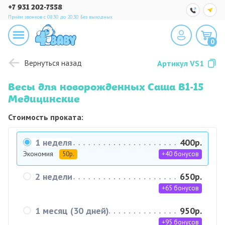
+7 931 202-7558
Приём звонков с 08:30 до 20:30
Без выходных
0
Вернуться назад
Артикул
VS1
Весы для новорожденных Саша В1-15
Медицинские
Стоимость проката:
1 неделя
400р.
Экономия
50р.
+40 бонусов
2 недели
650р.
+65 бонусов
1 месяц (30 дней)
950р.
+95 бонусов