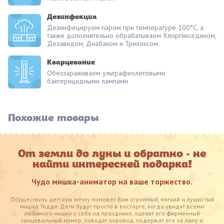
Дезинфекция
Дезинфецируем паром при температуре 100°С, а
также дополнительно обрабатываем Хлоргикседином,
Дезавидом, Диабаком и Трилоксом
Кварцевание
Обеззараживаем ультрафиолетовыми
бактерицидными лампами
Похожие товары
От земли до луны и обратно - не
найти интересней подарка!
Чудо мишка-аниматор на ваше торжество.
Осуществить детскую мечту поможет Вам огромный, мягкий и пушистый
мишка Тедди. Дети будут просто в восторге, когда увидят всеми
любимого мишку у себя на празднике, оценят его фирменный
танцевальный номер, поводят хоровод, подержат его за лапу и