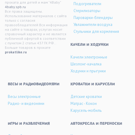
проката для детей и мам "4Baby"
Подогреватели
4baby.spb.ru
Стерилизаторы
Все права защищены.
Использование материалов с сайта
Пароварки-блендеры
только с согласия
Увлажнители воздуха
правообладателей Вся информация
на сайте о товарах, услугах носит
Стульчики для кормления
справочный характер и не является
публичной офертой в соответствии
с пунктом 2 статьи 437 ГК РФ. .
KАЧЕЛИ И ХОДУНКИ
Больше товаров в прокате
prokatlike.ru
Качели электронные
Шезлонг-качалка
Ходунки и прыгунки
ВЕСЫ И РАДИОВИДЕОНЯНИ
КРОВАТКИ И КАРУСЕЛИ
Весы электронные
Детские кроватки
Радио- и видеоняни
Матрас - Кокон
Карусель-мобиль
ИГРЫ И РАЗВЛЕЧЕНИЯ
АВТОКРЕСЛА И ПЕРЕНОСКИ