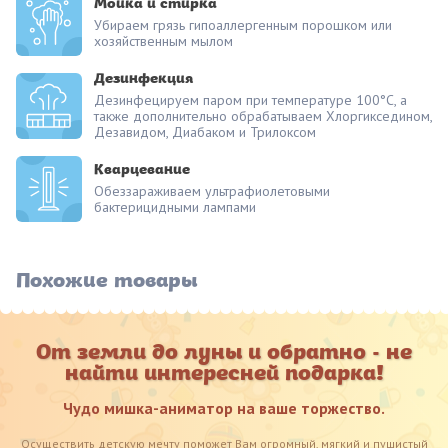
Мойка и стирка
Убираем грязь гипоаллергенным порошком или
хозяйственным мылом
Дезинфекция
Дезинфецируем паром при температуре 100°С, а
также дополнительно обрабатываем Хлоргикседином,
Дезавидом, Диабаком и Трилоксом
Кварцевание
Обеззараживаем ультрафиолетовыми
бактерицидными лампами
Похожие товары
От земли до луны и обратно - не
найти интересней подарка!
Чудо мишка-аниматор на ваше торжество.
Осуществить детскую мечту поможет Вам огромный, мягкий и пушистый