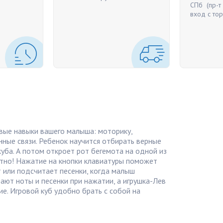
СПб (пр-т
вход с то
овые навыки вашего малыша: моторику,
ные связи. Ребенок научится отбирать верные
куба. А потом откроет рот бегемота на одной из
атно! Нажатие на кнопки клавиатуры поможет
т или подсчитает песенки, когда малыш
ают ноты и песенки при нажатии, а игрушка-Лев
е. Игровой куб удобно брать с собой на