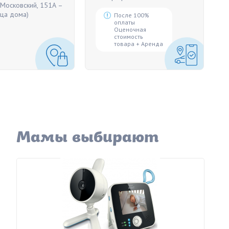
 Московский, 151А –
рца дома)
После 100%
оплаты
Оценочная
стоимость
товара + Аренда
Мамы выбирают