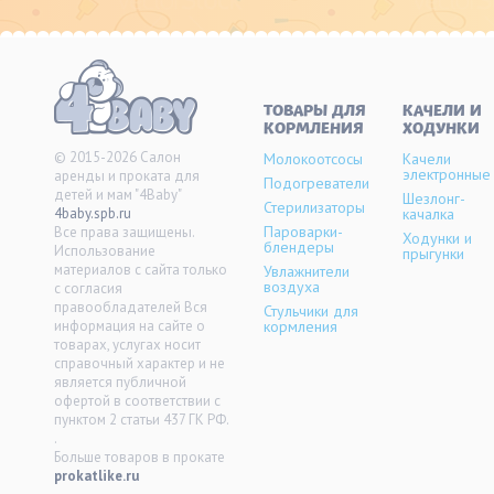
ТОВАРЫ ДЛЯ
KАЧЕЛИ И
КОРМЛЕНИЯ
ХОДУНКИ
© 2015-2026 Салон
Молокоотсосы
Качели
электронные
аренды и проката для
Подогреватели
детей и мам "4Baby"
Шезлонг-
Стерилизаторы
4baby.spb.ru
качалка
Пароварки-
Все права защищены.
Ходунки и
блендеры
Использование
прыгунки
материалов с сайта только
Увлажнители
воздуха
с согласия
правообладателей Вся
Стульчики для
информация на сайте о
кормления
товарах, услугах носит
справочный характер и не
является публичной
офертой в соответствии с
пунктом 2 статьи 437 ГК РФ.
.
Больше товаров в прокате
prokatlike.ru