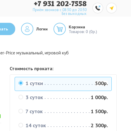
+7 931 202-7558
Приём звонков с 08:30 до 20:30
Без выходных
Корзина
кать
Логин
Товаров:
0 (0р.)
er-Price музыкальный, игровой куб
а
Стоимость проката:
1 сутки
500р.
3 суток
1 000р.
7 суток
1 500р.
14 суток
2 300р.