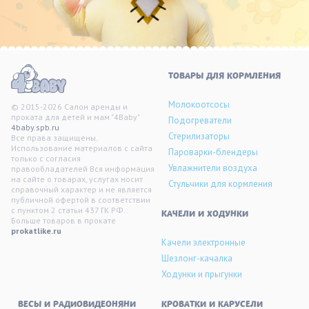
ТОВАРЫ ДЛЯ КОРМЛЕНИЯ
Молокоотсосы
© 2015-2026 Салон аренды и
проката для детей и мам "4Baby"
Подогреватели
4baby.spb.ru
Стерилизаторы
Все права защищены.
Использование материалов с сайта
Пароварки-блендеры
только с согласия
Увлажнители воздуха
правообладателей Вся информация
на сайте о товарах, услугах носит
Стульчики для кормления
справочный характер и не является
публичной офертой в соответствии
с пунктом 2 статьи 437 ГК РФ. .
KАЧЕЛИ И ХОДУНКИ
Больше товаров в прокате
prokatlike.ru
Качели электронные
Шезлонг-качалка
Ходунки и прыгунки
ВЕСЫ И РАДИОВИДЕОНЯНИ
КРОВАТКИ И КАРУСЕЛИ