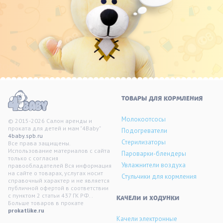
ТОВАРЫ ДЛЯ КОРМЛЕНИЯ
Молокоотсосы
© 2015-2026 Салон аренды и
проката для детей и мам "4Baby"
Подогреватели
4baby.spb.ru
Стерилизаторы
Все права защищены.
Использование материалов с сайта
Пароварки-блендеры
только с согласия
Увлажнители воздуха
правообладателей Вся информация
на сайте о товарах, услугах носит
Стульчики для кормления
справочный характер и не является
публичной офертой в соответствии
с пунктом 2 статьи 437 ГК РФ. .
KАЧЕЛИ И ХОДУНКИ
Больше товаров в прокате
prokatlike.ru
Качели электронные