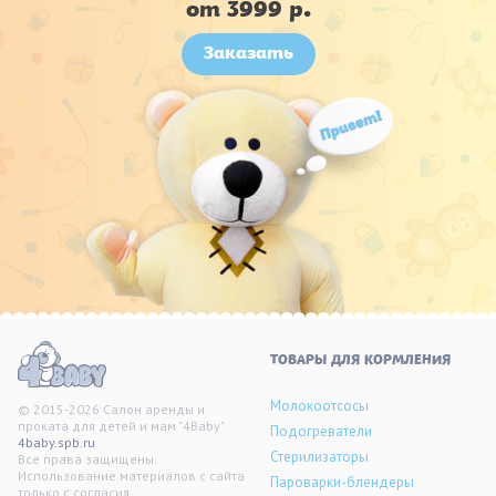
от 3999 р.
Заказать
ТОВАРЫ ДЛЯ КОРМЛЕНИЯ
Молокоотсосы
© 2015-2026 Салон аренды и
проката для детей и мам "4Baby"
Подогреватели
4baby.spb.ru
Стерилизаторы
Все права защищены.
Использование материалов с сайта
Пароварки-блендеры
только с согласия