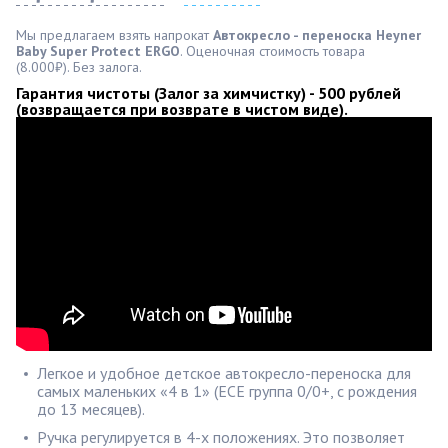
Мы предлагаем взять напрокат
Автокресло - переноска Heyner
Baby Super Protect ERGO
. Оценочная стоимость товара
(8.000₽). Без залога.
Гарантия чистоты (Залог за химчистку) - 500 рублей 
(возвращается при возврате в чистом виде).
Легкое и удобное детское автокресло-переноска для
самых маленьких «4 в 1» (ECE группа 0/0+, с рождения
до 13 месяцев).
Ручка регулируется в 4-х положениях. Это позволяет