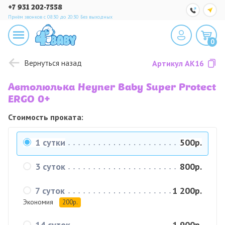
+7 931 202-7558
Приём звонков с 08:30 до 20:30
Без выходных
0
Вернуться назад
Артикул
AK16
Автолюлька Heyner Baby Super Protect
ERGO 0+
Стоимость проката:
1 сутки
500р.
3 суток
800р.
7 суток
1 200р.
Экономия
200р.
14 суток
1 900р.