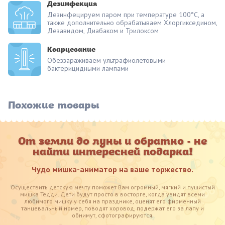
Дезинфекция
Дезинфецируем паром при температуре 100°С, а
также дополнительно обрабатываем Хлоргикседином,
Дезавидом, Диабаком и Трилоксом
Кварцевание
Обеззараживаем ультрафиолетовыми
бактерицидными лампами
Похожие товары
От земли до луны и обратно - не
найти интересней подарка!
Чудо мишка-аниматор на ваше торжество.
Осуществить детскую мечту поможет Вам огромный, мягкий и пушистый
мишка Тедди. Дети будут просто в восторге, когда увидят всеми
любимого мишку у себя на празднике, оценят его фирменный
танцевальный номер, поводят хоровод, подержат его за лапу и
обнимут, сфотографируются.