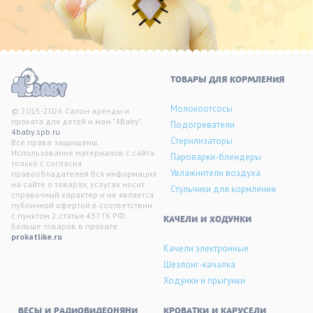
ТОВАРЫ ДЛЯ КОРМЛЕНИЯ
Молокоотсосы
© 2015-2026 Салон аренды и
проката для детей и мам "4Baby"
Подогреватели
4baby.spb.ru
Стерилизаторы
Все права защищены.
Использование материалов с сайта
Пароварки-блендеры
только с согласия
Увлажнители воздуха
правообладателей Вся информация
на сайте о товарах, услугах носит
Стульчики для кормления
справочный характер и не является
публичной офертой в соответствии
с пунктом 2 статьи 437 ГК РФ. .
KАЧЕЛИ И ХОДУНКИ
Больше товаров в прокате
prokatlike.ru
Качели электронные
Шезлонг-качалка
Ходунки и прыгунки
ВЕСЫ И РАДИОВИДЕОНЯНИ
КРОВАТКИ И КАРУСЕЛИ