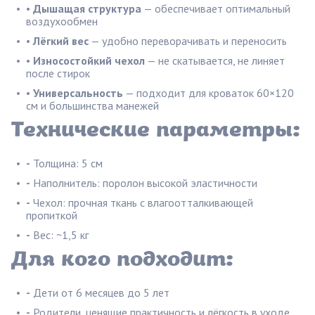
•
Дышащая структура
— обеспечивает оптимальный
воздухообмен
•
Лёгкий вес
— удобно переворачивать и переносить
•
Износостойкий чехол
— не скатывается, не линяет
после стирок
•
Универсальность
— подходит для кроваток 60×120
см и большинства манежей
Технические параметры:
-
Толщина: 5 см
-
Наполнитель: поролон высокой эластичности
-
Чехол: прочная ткань с влагоотталкивающей
пропиткой
-
Вес: ~1,5 кг
Для кого подходит:
-
Дети от 6 месяцев до 5 лет
-
Родители, ценящие практичность и лёгкость в уходе