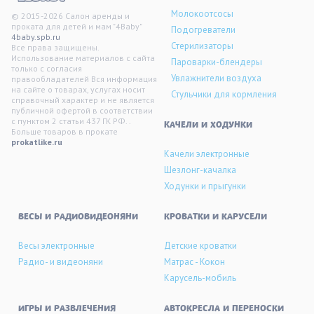
Молокоотсосы
© 2015-2026 Салон аренды и
проката для детей и мам "4Baby"
Подогреватели
4baby.spb.ru
Стерилизаторы
Все права защищены.
Использование материалов с сайта
Пароварки-блендеры
только с согласия
Увлажнители воздуха
правообладателей Вся информация
на сайте о товарах, услугах носит
Стульчики для кормления
справочный характер и не является
публичной офертой в соответствии
с пунктом 2 статьи 437 ГК РФ. .
KАЧЕЛИ И ХОДУНКИ
Больше товаров в прокате
prokatlike.ru
Качели электронные
Шезлонг-качалка
Ходунки и прыгунки
ВЕСЫ И РАДИОВИДЕОНЯНИ
КРОВАТКИ И КАРУСЕЛИ
Весы электронные
Детские кроватки
Радио- и видеоняни
Матрас - Кокон
Карусель-мобиль
ИГРЫ И РАЗВЛЕЧЕНИЯ
АВТОКРЕСЛА И ПЕРЕНОСКИ