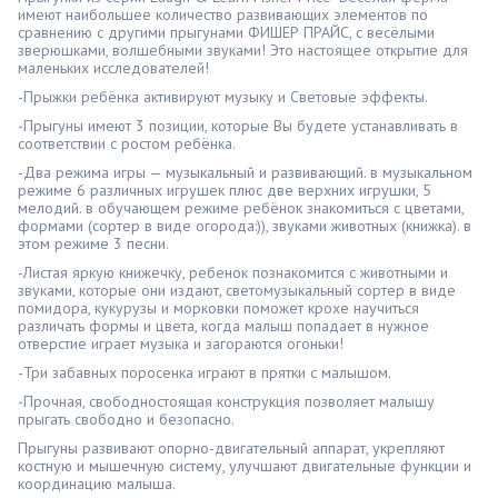
имеют наибольшее количество развивающих элементов по
сравнению с другими прыгунами ФИШЕР ПРАЙС, с весёлыми
зверюшками, волшебными звуками! Это настоящее открытие для
маленьких исследователей!
-Прыжки ребёнка активируют музыку и Световые эффекты.
-Прыгуны имеют 3 позиции, которые Вы будете устанавливать в
соответствии с ростом ребёнка.
-Два режима игры — музыкальный и развивающий. в музыкальном
режиме 6 различных игрушек плюс две верхних игрушки, 5
мелодий. в обучающем режиме ребёнок знакомиться с цветами,
формами (сортер в виде огорода:)), звуками животных (книжка). в
этом режиме 3 песни.
-Листая яркую книжечку, ребенок познакомится с животными и
звуками, которые они издают, светомузыкальный сортер в виде
помидора, кукурузы и морковки поможет крохе научиться
различать формы и цвета, когда малыш попадает в нужное
отверстие играет музыка и загораются огоньки!
-Три забавных поросенка играют в прятки с малышом.
-Прочная, свободностоящая конструкция позволяет малышу
прыгать свободно и безопасно.
Прыгуны развивают опорно-двигательный аппарат, укрепляют
костную и мышечную систему, улучшают двигательные функции и
координацию малыша.