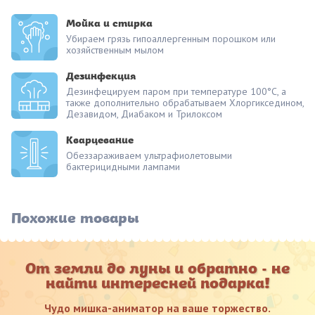
Мойка и стирка
Убираем грязь гипоаллергенным порошком или
хозяйственным мылом
Дезинфекция
Дезинфецируем паром при температуре 100°С, а
также дополнительно обрабатываем Хлоргикседином,
Дезавидом, Диабаком и Трилоксом
Кварцевание
Обеззараживаем ультрафиолетовыми
бактерицидными лампами
Похожие товары
От земли до луны и обратно - не
найти интересней подарка!
Чудо мишка-аниматор на ваше торжество.