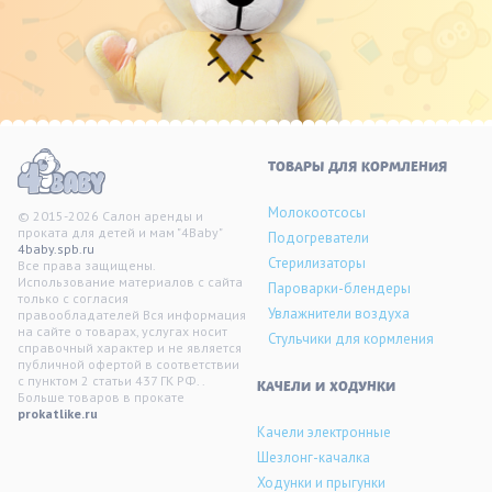
ТОВАРЫ ДЛЯ КОРМЛЕНИЯ
Молокоотсосы
© 2015-2026 Салон аренды и
проката для детей и мам "4Baby"
Подогреватели
4baby.spb.ru
Стерилизаторы
Все права защищены.
Использование материалов с сайта
Пароварки-блендеры
только с согласия
Увлажнители воздуха
правообладателей Вся информация
на сайте о товарах, услугах носит
Стульчики для кормления
справочный характер и не является
публичной офертой в соответствии
с пунктом 2 статьи 437 ГК РФ. .
KАЧЕЛИ И ХОДУНКИ
Больше товаров в прокате
prokatlike.ru
Качели электронные
Шезлонг-качалка
Ходунки и прыгунки