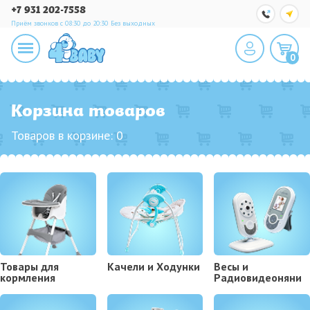
+7 931 202-7558
Приём звонков с 08:30 до 20:30
Без выходных
0
Корзина товаров
Товаров в корзине:
0
Товары для
Kачели и Ходунки
Весы и
кормления
Радиовидеоняни