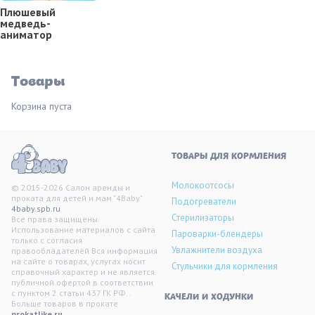
Плюшевый
медведь-
аниматор
Товары
Корзина пуста
ТОВАРЫ ДЛЯ КОРМЛЕНИЯ
Молокоотсосы
© 2015-2026 Салон аренды и
проката для детей и мам "4Baby"
Подогреватели
4baby.spb.ru
Стерилизаторы
Все права защищены.
Использование материалов с сайта
Пароварки-блендеры
только с согласия
Увлажнители воздуха
правообладателей Вся информация
на сайте о товарах, услугах носит
Стульчики для кормления
справочный характер и не является
публичной офертой в соответствии
с пунктом 2 статьи 437 ГК РФ. .
KАЧЕЛИ И ХОДУНКИ
Больше товаров в прокате
prokatlike.ru