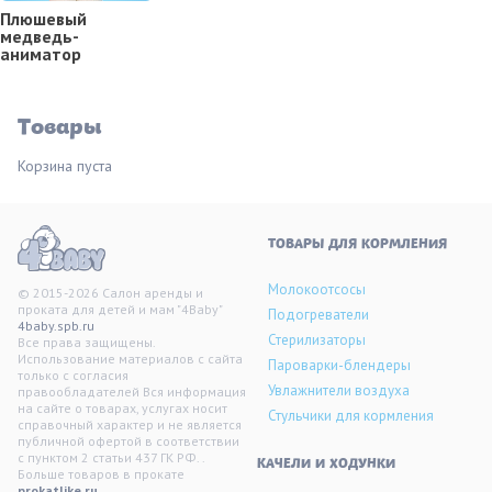
Плюшевый
медведь-
аниматор
Товары
Корзина пуста
ТОВАРЫ ДЛЯ КОРМЛЕНИЯ
Молокоотсосы
© 2015-2026 Салон аренды и
проката для детей и мам "4Baby"
Подогреватели
4baby.spb.ru
Стерилизаторы
Все права защищены.
Использование материалов с сайта
Пароварки-блендеры
только с согласия
Увлажнители воздуха
правообладателей Вся информация
на сайте о товарах, услугах носит
Стульчики для кормления
справочный характер и не является
публичной офертой в соответствии
с пунктом 2 статьи 437 ГК РФ. .
KАЧЕЛИ И ХОДУНКИ
Больше товаров в прокате
prokatlike.ru