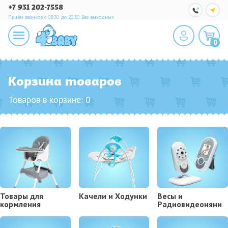
+7 931 202-7558
Приём звонков с 08:30 до 20:30
Без выходных
0
Корзина товаров
Товаров в корзине:
0
Товары для
Kачели и Ходунки
Весы и
кормления
Радиовидеоняни