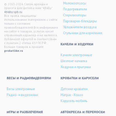
Молокоотсосы
© 2015-2026 Салон аренды и
проката для детей и мам "4Baby"
Подогреватели
4baby.spb.ru
Стерилизаторы
Все права защищены.
Использование материалов с сайта
Пароварки-блендеры
только с согласия
Увлажнители воздуха
правообладателей Вся информация
на сайте о товарах, услугах носит
Стульчики для кормления
справочный характер и не является
публичной офертой в соответствии
с пунктом 2 статьи 437 ГК РФ. .
KАЧЕЛИ И ХОДУНКИ
Больше товаров в прокате
prokatlike.ru
Качели электронные
Шезлонг-качалка
Ходунки и прыгунки
ВЕСЫ И РАДИОВИДЕОНЯНИ
КРОВАТКИ И КАРУСЕЛИ
Весы электронные
Детские кроватки
Радио- и видеоняни
Матрас - Кокон
Карусель-мобиль
ИГРЫ И РАЗВЛЕЧЕНИЯ
АВТОКРЕСЛА И ПЕРЕНОСКИ