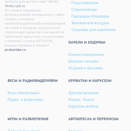
проката для детей и мам "4Baby"
Подогреватели
4baby.spb.ru
Стерилизаторы
Все права защищены.
Использование материалов с сайта
Пароварки-блендеры
только с согласия
Увлажнители воздуха
правообладателей Вся информация
на сайте о товарах, услугах носит
Стульчики для кормления
справочный характер и не является
публичной офертой в соответствии
с пунктом 2 статьи 437 ГК РФ. .
KАЧЕЛИ И ХОДУНКИ
Больше товаров в прокате
prokatlike.ru
Качели электронные
Шезлонг-качалка
Ходунки и прыгунки
ВЕСЫ И РАДИОВИДЕОНЯНИ
КРОВАТКИ И КАРУСЕЛИ
Весы электронные
Детские кроватки
Радио- и видеоняни
Матрас - Кокон
Карусель-мобиль
ИГРЫ И РАЗВЛЕЧЕНИЯ
АВТОКРЕСЛА И ПЕРЕНОСКИ