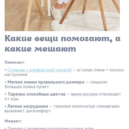
Какие вещи помогают, а
какие мешают
Помогают:
•
Стульчик с комфортной спинкой
— усталая спина = плохое
настроение
•
Мягкие ложки правильного размера
— слишком
большая ложка пугает
•
Тарелки спокойных цветов
— яркие рисунки отвлекают
от еды
•
Легкие нагрудники
— тяжелые клеенчатые слюнявчики
вызывают дискомфорт
Мешают:
-
Тарелки с громкими надписями «съешь всё»