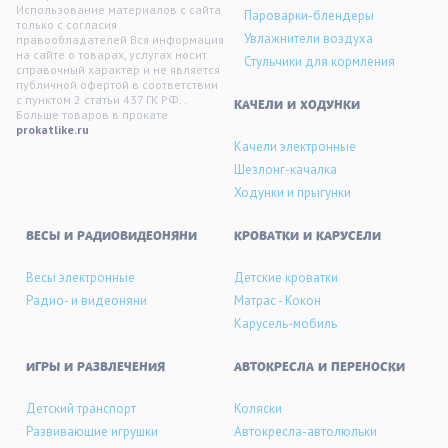
Использование материалов с сайта
Пароварки-блендеры
только с согласия
Увлажнители воздуха
правообладателей Вся информация
на сайте о товарах, услугах носит
Стульчики для кормления
справочный характер и не является
публичной офертой в соответствии
с пунктом 2 статьи 437 ГК РФ. .
KАЧЕЛИ И ХОДУНКИ
Больше товаров в прокате
prokatlike.ru
Качели электронные
Шезлонг-качалка
Ходунки и прыгунки
ВЕСЫ И РАДИОВИДЕОНЯНИ
КРОВАТКИ И КАРУСЕЛИ
Весы электронные
Детские кроватки
Радио- и видеоняни
Матрас - Кокон
Карусель-мобиль
ИГРЫ И РАЗВЛЕЧЕНИЯ
АВТОКРЕСЛА И ПЕРЕНОСКИ
Детский транспорт
Коляски
Развивающие игрушки
Автокресла-автолюльки