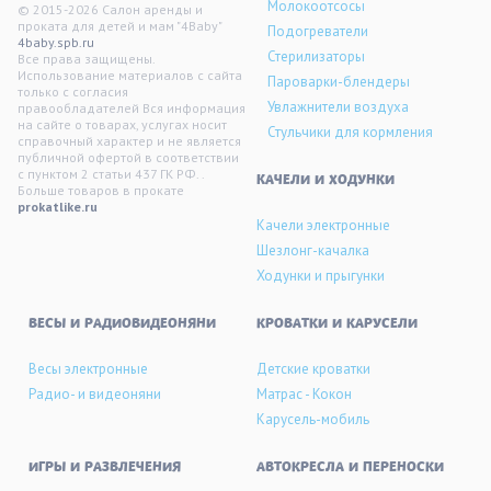
Молокоотсосы
© 2015-2026 Салон аренды и
проката для детей и мам "4Baby"
Подогреватели
4baby.spb.ru
Стерилизаторы
Все права защищены.
Использование материалов с сайта
Пароварки-блендеры
только с согласия
Увлажнители воздуха
правообладателей Вся информация
на сайте о товарах, услугах носит
Стульчики для кормления
справочный характер и не является
публичной офертой в соответствии
с пунктом 2 статьи 437 ГК РФ. .
KАЧЕЛИ И ХОДУНКИ
Больше товаров в прокате
prokatlike.ru
Качели электронные
Шезлонг-качалка
Ходунки и прыгунки
ВЕСЫ И РАДИОВИДЕОНЯНИ
КРОВАТКИ И КАРУСЕЛИ
Весы электронные
Детские кроватки
Радио- и видеоняни
Матрас - Кокон
Карусель-мобиль
ИГРЫ И РАЗВЛЕЧЕНИЯ
АВТОКРЕСЛА И ПЕРЕНОСКИ